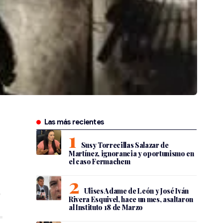
Las más recientes
Susy Torrecillas Salazar de
Martínez, ignorancia y oportunismo en
el caso Fermachem
Ulises Adame de León y José Iván
Rivera Esquivel, hace un mes, asaltaron
al Instituto 18 de Marzo