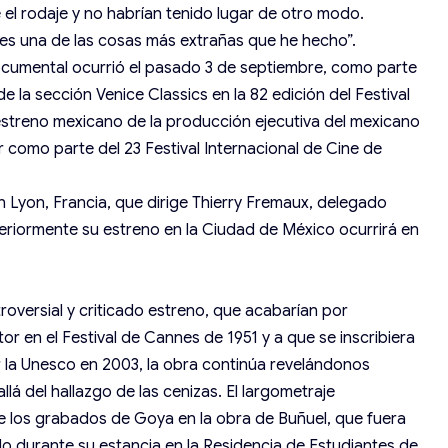
el rodaje y no habrían tenido lugar de otro modo.
 es una de las cosas más extrañas que he hecho”.
documental ocurrió el pasado 3 de septiembre, como parte
la sección Venice Classics en la 82 edición del Festival
 estreno mexicano de la producción ejecutiva del mexicano
er como parte del 23 Festival Internacional de Cine de
n Lyon, Francia, que dirige Thierry Fremaux, delegado
teriormente su estreno en la Ciudad de México ocurrirá en
roversial y criticado estreno, que acabarían por
r en el Festival de Cannes de 1951 y a que se inscribiera
 la Unesco en 2003, la obra continúa revelándonos
lá del hallazgo de las cenizas. El largometraje
e los grabados de Goya en la obra de Buñuel, que fuera
do durante su estancia en la Residencia de Estudiantes de