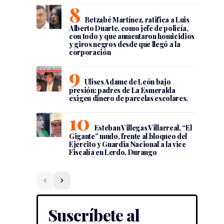
Betzabé Martínez, ratifica a Luis
Alberto Duarte, como jefe de policía,
con todo y que aumentaron homicidios
y giros negros desde que llegó a la
corporación
Ulises Adame de León bajo
presión: padres de La Esmeralda
exigen dinero de parcelas escolares.
Esteban Villegas Villarreal, “El
Gigante” mudo, frente al bloqueo del
Ejercito y Guardia Nacional a la vice
Fiscalía en Lerdo, Durango
Suscríbete al