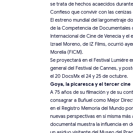
se trata de hechos acaecidos durante 
Confieso que convivir con las cenizas
El estreno mundial del largometraje 
de la Competencia de Documentales de 
Internacional de Cine de Venecia y el
Izrael Moreno, de IZ Films, ocurrió ay
Morelia (FICM).
Se proyectará en el Festival Lumiére e
general del Festival de Cannes, y pos
el 20 DocsMx el 24 y 25 de octubre.
Goya, la picaresca y el tercer cine
A 75 años de su filmación y de su cont
consagrar a Buñuel como Mejor Directo
en el Registro Memoria del Mundo por
nuevas perspectivas en sí misma más al
documental muestra la influencia en d
un asiduo visitante del Museo del Pra