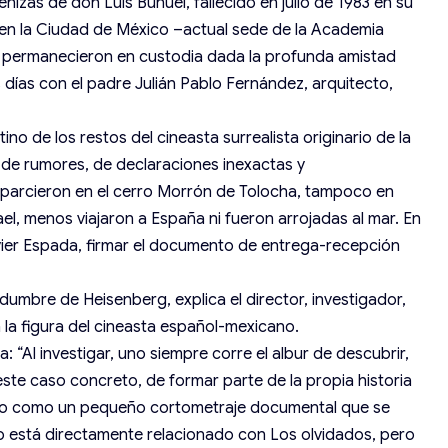
enizas de don Luis Buñuel, fallecido en julio de 1983 en su
 en la Ciudad de México –actual sede de la Academia
permanecieron en custodia dada la profunda amistad
s días con el padre Julián Pablo Fernández, arquitecto,
ino de los restos del cineasta surrealista originario de la
 de rumores, de declaraciones inexactas y
sparcieron en el cerro Morrón de Tolocha, tampoco en
el, menos viajaron a España ni fueron arrojadas al mar. En
vier Espada, firmar el documento de entrega-recepción
idumbre de Heisenberg, explica el director, investigador,
 la figura del cineasta español-mexicano.
: “Al investigar, uno siempre corre el albur de descubrir,
ste caso concreto, de formar parte de la propia historia
arlo como un pequeño cortometraje documental que se
o está directamente relacionado con Los olvidados, pero