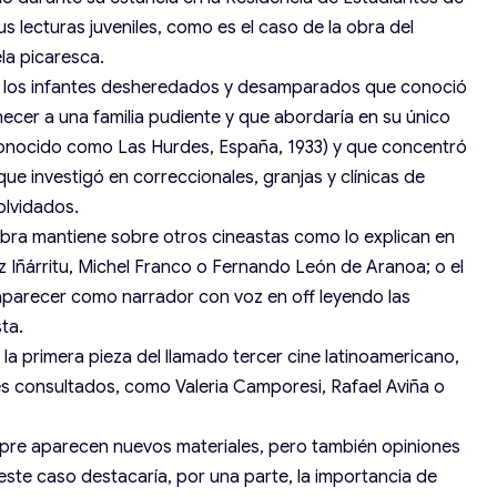
us lecturas juveniles, como es el caso de la obra del
la picaresca.
 los infantes desheredados y desamparados que conoció
necer a una familia pudiente y que abordaría en su único
conocido como Las Hurdes, España, 1933) y que concentró
e investigó en correccionales, granjas y clínicas de
olvidados.
a obra mantiene sobre otros cineastas como lo explican en
 Iñárritu, Michel Franco o Fernando León de Aranoa; o el
ó aparecer como narrador con voz en off leyendo las
ta.
a primera pieza del llamado tercer cine latinoamericano,
s consultados, como Valeria Camporesi, Rafael Aviña o
pre aparecen nuevos materiales, pero también opiniones
ste caso destacaría, por una parte, la importancia de