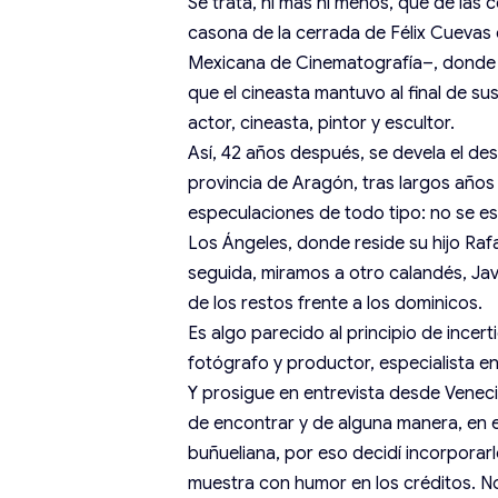
Se trata, ni más ni menos, que de las c
casona de la cerrada de Félix Cuevas
Mexicana de Cinematografía–, donde 
que el cineasta mantuvo al final de su
actor, cineasta, pintor y escultor.
Así, 42 años después, se devela el dest
provincia de Aragón, tras largos años
especulaciones de todo tipo: no se e
Los Ángeles, donde reside su hijo Rafa
seguida, miramos a otro calandés, Ja
de los restos frente a los dominicos.
Es algo parecido al principio de incert
fotógrafo y productor, especialista en
Y prosigue en entrevista desde Venecia
de encontrar y de alguna manera, en e
buñueliana, por eso decidí incorpor
muestra con humor en los créditos. N