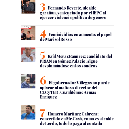
Fernando Reverte, alcalde
garañón, sentenciado por el IEPC al
ejercer violencia política de género
Feminicidios en aumento: el papel
de Marisol Rosso
Raúl Meraz Ramírez; candidato del
PRIAN en Gómez Palacio, sigue
desplomándose en los sondeos
El gobernador Villegas no puede
aplacar al mafioso director del
CECyTED, Cuauhtémoc Armas
Enríquez
Homero Martínez Cabrera;
convertido en Mr.Cash, como ex alcalde
de Lerdo, todo lo paga al contado