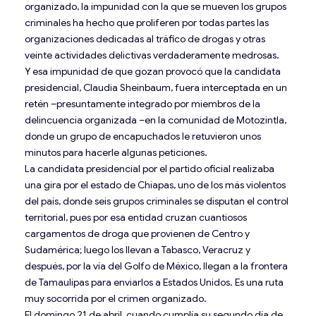
organizado, la impunidad con la que se mueven los grupos
criminales ha hecho que proliferen por todas partes las
organizaciones dedicadas al tráfico de drogas y otras
veinte actividades delictivas verdaderamente medrosas.
Y esa impunidad de que gozan provocó que la candidata
presidencial, Claudia Sheinbaum, fuera interceptada en un
retén –presuntamente integrado por miembros de la
delincuencia organizada –en la comunidad de Motozintla,
donde un grupo de encapuchados le retuvieron unos
minutos para hacerle algunas peticiones.
La candidata presidencial por el partido oficial realizaba
una gira por el estado de Chiapas, uno de los más violentos
del país, donde seis grupos criminales se disputan el control
territorial, pues por esa entidad cruzan cuantiosos
cargamentos de droga que provienen de Centro y
Sudamérica; luego los llevan a Tabasco, Veracruz y
después, por la vía del Golfo de México, llegan a la frontera
de Tamaulipas para enviarlos a Estados Unidos. Es una ruta
muy socorrida por el crimen organizado.
El domingo 21 de abril, cuando cumplía su segundo día de