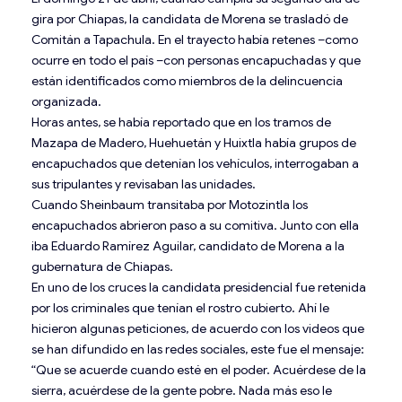
gira por Chiapas, la candidata de Morena se trasladó de
Comitán a Tapachula. En el trayecto había retenes –como
ocurre en todo el país –con personas encapuchadas y que
están identificados como miembros de la delincuencia
organizada.
Horas antes, se había reportado que en los tramos de
Mazapa de Madero, Huehuetán y Huixtla había grupos de
encapuchados que detenían los vehículos, interrogaban a
sus tripulantes y revisaban las unidades.
Cuando Sheinbaum transitaba por Motozintla los
encapuchados abrieron paso a su comitiva. Junto con ella
iba Eduardo Ramírez Aguilar, candidato de Morena a la
gubernatura de Chiapas.
En uno de los cruces la candidata presidencial fue retenida
por los criminales que tenían el rostro cubierto. Ahí le
hicieron algunas peticiones, de acuerdo con los videos que
se han difundido en las redes sociales, este fue el mensaje:
“Que se acuerde cuando esté en el poder. Acuérdese de la
sierra, acuérdese de la gente pobre. Nada más eso le