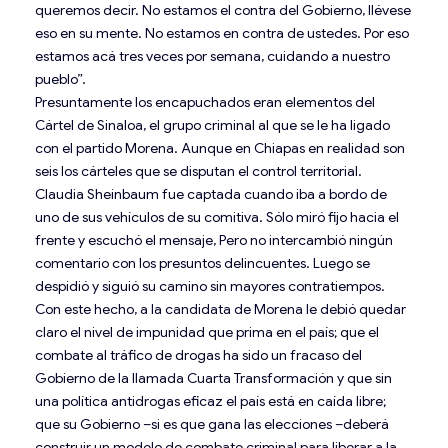
queremos decir. No estamos el contra del Gobierno, llévese
eso en su mente. No estamos en contra de ustedes. Por eso
estamos acá tres veces por semana, cuidando a nuestro
pueblo”.
Presuntamente los encapuchados eran elementos del
Cártel de Sinaloa, el grupo criminal al que se le ha ligado
con el partido Morena. Aunque en Chiapas en realidad son
seis los cárteles que se disputan el control territorial.
Claudia Sheinbaum fue captada cuando iba a bordo de
uno de sus vehículos de su comitiva. Sólo miró fijo hacia el
frente y escuchó el mensaje, Pero no intercambió ningún
comentario con los presuntos delincuentes. Luego se
despidió y siguió su camino sin mayores contratiempos.
Con este hecho, a la candidata de Morena le debió quedar
claro el nivel de impunidad que prima en el país; que el
combate al tráfico de drogas ha sido un fracaso del
Gobierno de la llamada Cuarta Transformación y que sin
una política antidrogas eficaz el país está en caída libre;
que su Gobierno –si es que gana las elecciones –deberá
construir un modelo de combate criminal para liberar a la