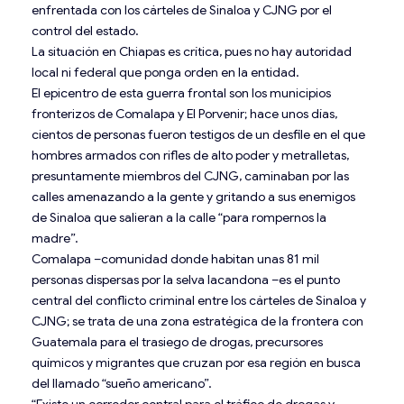
enfrentada con los cárteles de Sinaloa y CJNG por el
control del estado.
La situación en Chiapas es crítica, pues no hay autoridad
local ni federal que ponga orden en la entidad.
El epicentro de esta guerra frontal son los municipios
fronterizos de Comalapa y El Porvenir; hace unos días,
cientos de personas fueron testigos de un desfile en el que
hombres armados con rifles de alto poder y metralletas,
presuntamente miembros del CJNG, caminaban por las
calles amenazando a la gente y gritando a sus enemigos
de Sinaloa que salieran a la calle “para rompernos la
madre”.
Comalapa –comunidad donde habitan unas 81 mil
personas dispersas por la selva lacandona –es el punto
central del conflicto criminal entre los cárteles de Sinaloa y
CJNG; se trata de una zona estratégica de la frontera con
Guatemala para el trasiego de drogas, precursores
químicos y migrantes que cruzan por esa región en busca
del llamado “sueño americano”.
“Existe un corredor central para el tráfico de drogas y