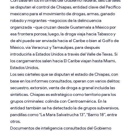
Con base en los informes del Gobierno federal, seis cárteles
se disputan el control de Chiapas, entidad clave del Pacífico
mexicano para el movimiento de drogas, armas, ganado
robado y migrantes –negocios de la delincuencia
organizada –que cruzan desde Guatemala a México por
esa frontera porosa; luego, la droga viaja hacia Tabasco y
de ahí puede ser enviada hacia el Caribe o bien al Golfo de
México, vía Veracruz y Tamaulipas, para después
introducirla a Estados Unidos a través del Valle de Texas. Si
los cargamentos salen hacia El Caribe viajan hasta Miami,
Estados Unidos.
Los seis cárteles que se disputan el estado de Chiapas, con
base en los informes consultados, operan con varios delitos:
secuestro, extorsión, venta de droga a granel incluida las
sintéticas. Chiapas es estratégico como territorio para los
grupos criminales: colinda con Centroamérica. En la
entidad también se ha detectado la de grupos subversivos,
pandillas como “La Mara Salvatrucha 13”, “Barrio 18”, entre
otros.
Documentos de inteligencia consultados del Gobierno