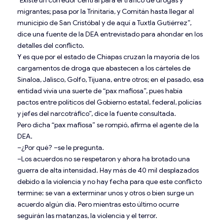
migrantes; pasa por la Trinitaria, y Comitán hasta llegar al
municipio de San Cristóbal y de aquí a Tuxtla Gutiérrez”,
dice una fuente de la DEA entrevistado para ahondar en los
detalles del conflicto.
Y es que por el estado de Chiapas cruzan la mayoría de los
cargamentos de droga que abastecen a los cárteles de
Sinaloa, Jalisco, Golfo, Tijuana, entre otros; en el pasado, esa
entidad vivía una suerte de “pax mafiosa”, pues había
pactos entre políticos del Gobierno estatal, federal, policías
y jefes del narcotráfico”, dice la fuente consultada.
Pero dicha “pax mafiosa” se rompió, afirma el agente de la
DEA.
–¿Por qué? –se le pregunta.
–Los acuerdos no se respetaron y ahora ha brotado una
guerra de alta intensidad. Hay más de 40 mil desplazados
debido a la violencia y no hay fecha para que este conflicto
termine: se van a exterminar unos y otros o bien surge un
acuerdo algún día. Pero mientras esto último ocurre
seguirán las matanzas, la violencia y el terror.