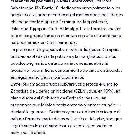
presencia de pandillas juveniles, entre otras, Los Mara
Salvatrucha 13 y Barrio 18, dedicados principalmente a los
homicidios y narcomenudeo en al menos doce localidades
chiapanecas: Metapa de Domínguez, Mapastepec,
Palenque, Pijijiapan, Ciudad Hidalgo. Los informes señalan
que estos grupos también cuentan con una extraordinaria
narcodinamica en Centroamérica.
La presencia de grupos subversivos radicales en Chiapas,
entidad azotada por la pobreza y la marginación de los
pueblos originarios, data de varias décadas atrás. El
Gobierno federal tiene conocimiento de cinco distribuidos
en regiones indígenas, principalmente.
Entre los llamados grupos subversivos destaca el Ejército
Zapatista de Liberación Nacional (EZLN), que, en 1994, en
pleno cierre del Gobierno de Carlos Salinas –quien
pregonaba que México había entrado al primer mundo —
declaró la guerra al Gobierno y puso al descubierto que el
país no formaba parte de los países ricos del orbe, sino que
seguía sumido en el subdesarrollo social y económico,
como hasta ahora.