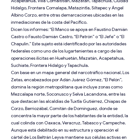
Acapetahua, Villa Comaltitlán, Mazatán, Tapachula, Ciudad
Hidalgo, Frontera Comalapa, Matazintla, Siltepec y Ángel
Albino Corzo, entre otras demarcaciones ubicadas en las
inmediaciones de la costa del Pacífico.
Dicen los informes: “El Manco se apoya en Faustino Damián
Castro o Fausto Damián Castro, “El Patrón” o “El Jefe” o “El
Chapulín.” Este sujeto está identificado por las autoridades
federales como uno de los lugartenientes a cargo de las
operaciones ilícitas en Huehuetán, Mazatán, Acapetahua,
Suchiate, Frontera Hidalgo y Tapachula.
Con base en un mapa general del narcotráfico nacional, Los
Zetas, encabezados por Adán Juárez Gómez, “El Pelón”,
domina la región metropolitana que incluye zonas como
Mezcalapa norte, Soconusco y Selva Lacandona, entre las
que destacan las alcaldías de Tuxtla Gutiérrez, Chiapas de
Corzo, Berriozábal, Comitán de Domínguez, donde se
concentra la mayor parte de los habitantes de la entidad, la
cual colinda con Oaxaca, Veracruz, Tabasco y Campeche.
Aunque está debilitado en su estructura y operación el
cártel de Los Beltrán Leyva mantiene sus células activas en