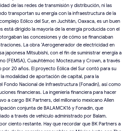
lidad de las redes de transmisión y distribución, ni las
o transportan su energía con la infraestructura de la
 complejo Eólico del Sur, en Juchitán, Oaxaca, es un buen
 está dirigido la mayoría de la energía producida con el
s otorgaban las concesiones y de cómo se financiaban
straciones. La obra ‘Aerogenerador de electricidad en
 japonesa Mitsubishi, con el fin de suministrar energía a
cano (FEMSA), Cuauhtémoc Moctezuma y Crown, a través
por 20 años. El proyecto Eólica del Sur contó para su
la modalidad de aportación de capital, para la
l Fondo Nacional de Infraestructura (Fonadin), así como
uciones financieras. La ingeniería financiera para hacer
tuvo a cargo BK Partners, del millonario mexicano Allen
icipación conjunta de BALAMCK16 y Fonadin, que
riado a través de vehículo administrado por Balam.
 por ciento restante. Hay que recordar que BK Partners a