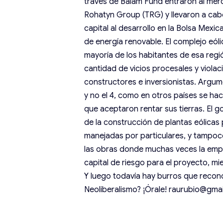
través de Balam Fund entraron al mer
Rohatyn Group (TRG) y llevaron a cab
capital al desarrollo en la Bolsa Mexi
de energía renovable. El complejo eó
mayoría de los habitantes de esa reg
cantidad de vicios procesales y viol
constructores e inversionistas. Argum
y no el 4, como en otros países se ha
que aceptaron rentar sus tierras. El 
de la construcción de plantas eólicas
manejadas por particulares, y tampoc
las obras donde muchas veces la empr
capital de riesgo para el proyecto, mi
Y luego todavía hay burros que reco
Neoliberalismo? ¡Órale! raurubio@gma