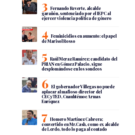
Fernando Reverte, alcalde
garañón, sentenciado por el IEPC al
ejercer violencia política de género
Feminicidios en aumento: el papel
de Marisol Rosso
Raúl Meraz Ramírez; candidato del
PRIAN en Gómez Palacio, sigue
desplomándose en los sondeos
El gobernador Villegas no puede
aplacar al mafioso director del
CECyTED, Cuauhtémoc Armas
Enríquez
Homero Martínez Cabrera;
convertido en Mr.Cash, como ex alcalde
de Lerdo, todo lo paga al contado