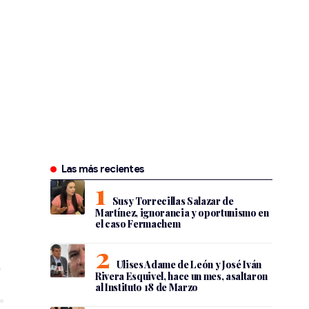
Las más recientes
Susy Torrecillas Salazar de
Martínez, ignorancia y oportunismo en
el caso Fermachem
Ulises Adame de León y José Iván
Rivera Esquivel, hace un mes, asaltaron
al Instituto 18 de Marzo