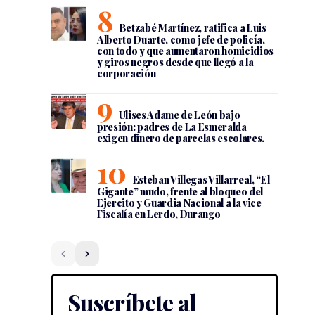
Betzabé Martínez, ratifica a Luis
Alberto Duarte, como jefe de policía,
con todo y que aumentaron homicidios
y giros negros desde que llegó a la
corporación
Ulises Adame de León bajo
presión: padres de La Esmeralda
exigen dinero de parcelas escolares.
Esteban Villegas Villarreal, “El
Gigante” mudo, frente al bloqueo del
Ejercito y Guardia Nacional a la vice
Fiscalía en Lerdo, Durango
Suscríbete al