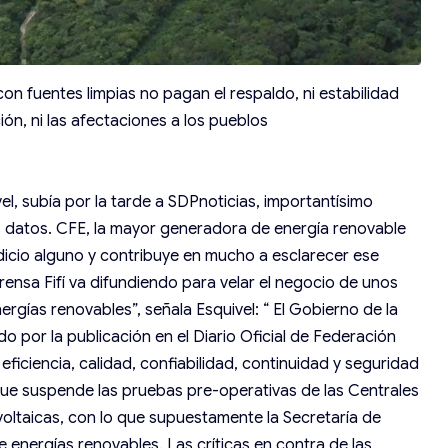
on fuentes limpias no pagan el respaldo, ni estabilidad
ión, ni las afectaciones a los pueblos
l, subía por la tarde a SDPnoticias, importantísimo
os datos. CFE, la mayor generadora de energía renovable
erdicio alguno y contribuye en mucho a esclarecer ese
ensa Fifí va difundiendo para velar el negocio de unos
ergías renovables”, señala Esquivel: “ El Gobierno de la
o por la publicación en el Diario Oficial de Federación
eficiencia, calidad, confiabilidad, continuidad y seguridad
 que suspende las pruebas pre-operativas de las Centrales
ovoltaicas, con lo que supuestamente la Secretaría de
de energías renovables. Las críticas en contra de las