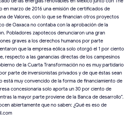
cado de las energías renovables en México junto con The
o en marzo de 2016 una emisión de certificados de
cana de Valores, con lo que se financian otros proyectos
lico de Oaxaca no contaba con la aprobación de la
ión. Pobladores zapotecos denunciaron una gran
aciones graves a los derechos humanos por parte
entaron que la empresa eólica solo otorgó el 1 por ciento
ce, respecto a las ganancias directas de los campesinos
gobierno de la Cuarta Transformación no es muy partidario
 por parte de inversionistas privados y de que éstas sean
o está muy convencido de la forma de financiamiento de
esa concesionaria solo aporta un 30 por ciento de
entras la mayor parte proviene de la Banca de desarrollo”.
nocen abiertamente que no saben: ¿Qué es eso de
il.com