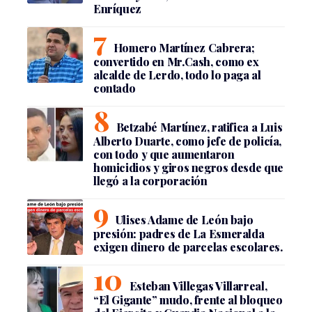
Enríquez
Homero Martínez Cabrera;
convertido en Mr.Cash, como ex
alcalde de Lerdo, todo lo paga al
contado
Betzabé Martínez, ratifica a Luis
Alberto Duarte, como jefe de policía,
con todo y que aumentaron
homicidios y giros negros desde que
llegó a la corporación
Ulises Adame de León bajo
presión: padres de La Esmeralda
exigen dinero de parcelas escolares.
Esteban Villegas Villarreal,
“El Gigante” mudo, frente al bloqueo