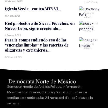
1 Febrero, 2025
NACIONAL
Iglesia Verde…contra MTY VI…
NUEVO
1 Enero, 2025
LEÓN
Red protectora de Sierra Picachos, en
NUEVO
Nuevo León, sigue creciendo…
LEÓN
4 Enero, 2025
Para ir comprendiendo eso de las
NUEVO
“energías limpias” y las raterías de
LEÓN
oligarcas y extranjeros…
27 Enero, 2025
Somos un medio de Análisis Político, Información,
Movimientos Sociales, Cultura y Sociedad. Tu fuente
confiable de noticias, las 24 horas del día, los 7 días de la
semana.