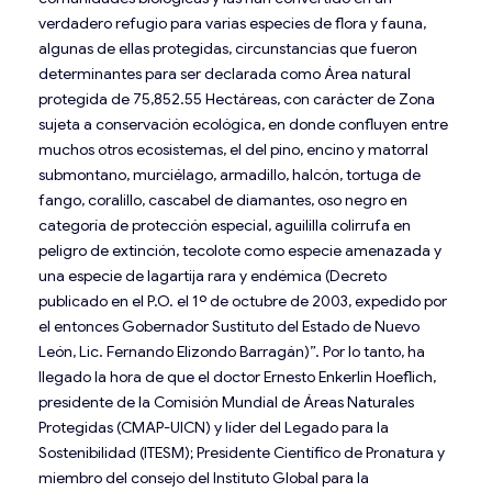
verdadero refugio para varias especies de flora y fauna,
algunas de ellas protegidas, circunstancias que fueron
determinantes para ser declarada como Área natural
protegida de 75,852.55 Hectáreas, con carácter de Zona
sujeta a conservación ecológica, en donde confluyen entre
muchos otros ecosistemas, el del pino, encino y matorral
submontano, murciélago, armadillo, halcón, tortuga de
fango, coralillo, cascabel de diamantes, oso negro en
categoría de protección especial, aguililla colirrufa en
peligro de extinción, tecolote como especie amenazada y
una especie de lagartija rara y endémica (Decreto
publicado en el P.O. el 1º de octubre de 2003, expedido por
el entonces Gobernador Sustituto del Estado de Nuevo
León, Lic. Fernando Elizondo Barragán)”. Por lo tanto, ha
llegado la hora de que el doctor Ernesto Enkerlin Hoeflich,
presidente de la Comisión Mundial de Áreas Naturales
Protegidas (CMAP-UICN) y líder del Legado para la
Sostenibilidad (ITESM); Presidente Científico de Pronatura y
miembro del consejo del Instituto Global para la