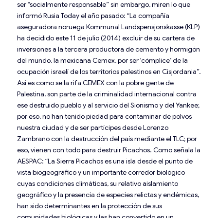
ser “socialmente responsable” sin embargo, miren lo que
informó Rusia Today el año pasado: “La compañía
aseguradora noruega Kommunal Landspensjonskasse (KLP)
ha decidido este 11 de julio (2014) excluir de su cartera de
inversiones a la tercera productora de cemento y hormigón
del mundo, la mexicana Cemex, por ser ‘cómplice’ de la
ocupación israelí de los territorios palestinos en Cisjordania”.
Así es como se la rifa CEMEX con la pobre gente de
Palestina, son parte de la criminalidad internacional contra
ese destruido pueblo y al servicio del Sionismo y del Yankee;
por eso, no han tenido piedad para contaminar de polvos
nuestra ciudad y de ser partícipes desde Lorenzo
Zambrano con la destrucción del país mediante el TLC; por
eso, vienen con todo para destruir Picachos. Como señala la
AESPAC: “La Sierra Picachos es una isla desde el punto de
vista biogeográfico y un importante corredor biológico
cuyas condiciones climáticas, su relativo aislamiento
geográfico y la presencia de especies relictas y endémicas,
han sido determinantes en la protección de sus
comunidades biológicas y las han convertido en un