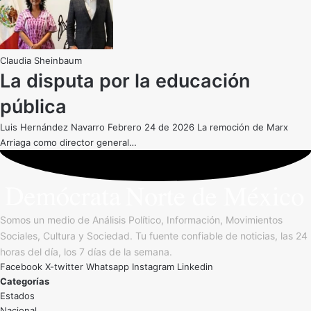
Claudia Sheinbaum
La disputa por la educación
pública
Luis Hernández Navarro Febrero 24 de 2026 La remoción de Marx
Arriaga como director general…
Somos un medio de Análisis Político, Información, Movimientos
Sociales, Cultura y Sociedad. Tu fuente confiable de noticias, las 24
horas del día, los 7 días de la semana.
Facebook
X-twitter
Whatsapp
Instagram
Linkedin
Categorías
Estados
Nacional