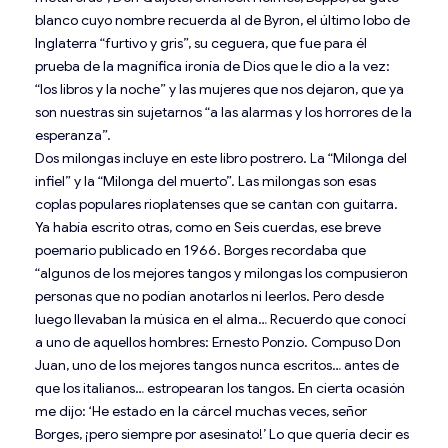
blanco cuyo nombre recuerda al de Byron, el último lobo de
Inglaterra “furtivo y gris”, su ceguera, que fue para él
prueba de la magnífica ironía de Dios que le dio a la vez:
“los libros y la noche” y las mujeres que nos dejaron, que ya
son nuestras sin sujetarnos “a las alarmas y los horrores de la
esperanza”.
Dos milongas incluye en este libro postrero. La “Milonga del
infiel” y la “Milonga del muerto”. Las milongas son esas
coplas populares rioplatenses que se cantan con guitarra.
Ya había escrito otras, como en Seis cuerdas, ese breve
poemario publicado en 1966. Borges recordaba que
“algunos de los mejores tangos y milongas los compusieron
personas que no podían anotarlos ni leerlos. Pero desde
luego llevaban la música en el alma… Recuerdo que conocí
a uno de aquellos hombres: Ernesto Ponzio. Compuso Don
Juan, uno de los mejores tangos nunca escritos… antes de
que los italianos… estropearan los tangos. En cierta ocasión
me dijo: ‘He estado en la cárcel muchas veces, señor
Borges, ¡pero siempre por asesinato!’ Lo que quería decir es