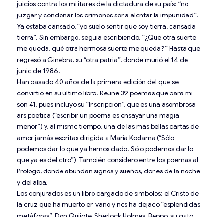
juicios contra los militares de la dictadura de su país: “no
juzgar y condenar los crímenes sería alentar la impunidad”.
Ya estaba cansado, “yo suelo sentir que soy tierra, cansada
tierra”. Sin embargo, seguía escribiendo. “¿Qué otra suerte
me queda, qué otra hermosa suerte me queda?” Hasta que
regresó a Ginebra, su “otra patria”, donde murió el 14 de
junio de 1986.
Han pasado 40 años de la primera edición del que se
convirtió en su último libro. Reúne 39 poemas que para mí
son 41, pues incluyo su “Inscripción”, que es una asombrosa
ars poetica (“escribir un poema es ensayar una magia
menor”) y, al mismo tiempo, una de las más bellas cartas de
amor jamás escritas dirigida a María Kodama (“Sólo
podemos dar lo que ya hemos dado. Sólo podemos dar lo
que ya es del otro”). También considero entre los poemas al
Prólogo, donde abundan signos y sueños, dones de la noche
y del alba.
Los conjurados es un libro cargado de símbolos: el Cristo de
la cruz que ha muerto en vano y nos ha dejado “espléndidas
metáforas”, Don Quijote, Sherlock Holmes, Beppo, su gato