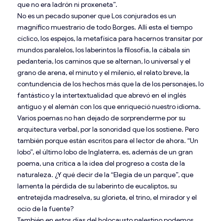
que no era ladrón ni proxeneta”.
No es un pecado suponer que Los conjurados es un
magnífico muestrario de todo Borges. Allí esta el tiempo
cíclico, los espejos, la metafísica para hacernos transitar por
mundos paralelos, los laberintos la filosofía, la cábala sin
pedantería, los caminos que se alternan, lo universal y el
grano de arena, el minuto y el milenio, el relato breve, la
contundencia de los hechos más que la de los personajes, lo
fantástico y la intertextualidad que abrevó en el inglés
antiguo y el alemán con los que enriqueció nuestro idioma.
Varios poemas no han dejado de sorprenderme por su
arquitectura verbal, por la sonoridad que los sostiene. Pero
también porque están escritos para el lector de ahora. “Un
lobo”, el último lobo de Inglaterra, es, además de un gran
poema, una crítica a la idea del progreso a costa de la
naturaleza. ¿Y qué decir de la “Elegía de un parque”, que
lamenta la pérdida de su laberinto de eucaliptos, su
entretejida madreselva, su glorieta, el trino, el mirador y el
ocio de la fuente?
También en estos días del holocausto palestino podemos