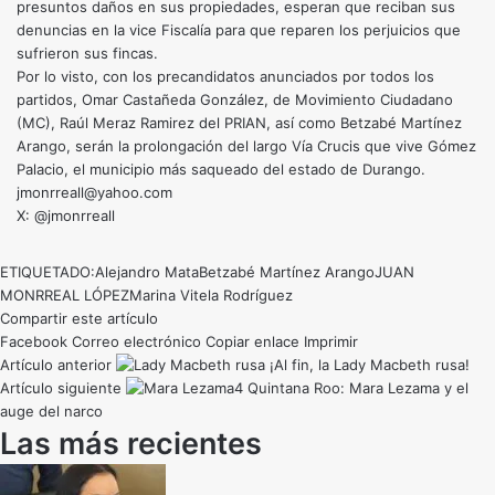
presuntos daños en sus propiedades, esperan que reciban sus
denuncias en la vice Fiscalía para que reparen los perjuicios que
sufrieron sus fincas.
Por lo visto, con los precandidatos anunciados por todos los
partidos, Omar Castañeda González, de Movimiento Ciudadano
(MC), Raúl Meraz Ramirez del PRIAN, así como Betzabé Martínez
Arango, serán la prolongación del largo Vía Crucis que vive Gómez
Palacio, el municipio más saqueado del estado de Durango.
jmonrreall@yahoo.com
X: @jmonrreall
ETIQUETADO:
Alejandro Mata
Betzabé Martínez Arango
JUAN
MONRREAL LÓPEZ
Marina Vitela Rodríguez
Compartir este artículo
Facebook
Correo electrónico
Copiar enlace
Imprimir
Artículo anterior
¡Al fin, la Lady Macbeth rusa!
Artículo siguiente
Quintana Roo: Mara Lezama y el
auge del narco
Las más recientes