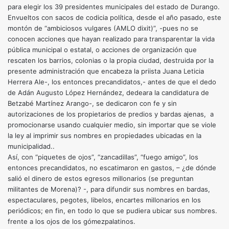
para elegir los 39 presidentes municipales del estado de Durango.
Envueltos con sacos de codicia política, desde el año pasado, este
montón de “ambiciosos vulgares (AMLO dixit)”, -pues no se
conocen acciones que hayan realizado para transparentar la vida
pública municipal o estatal, o acciones de organización que
rescaten los barrios, colonias o la propia ciudad, destruida por la
presente administración que encabeza la priista Juana Leticia
Herrera Ale-, los entonces precandidatos,- antes de que el dedo
de Adán Augusto López Hernández, dedeara la candidatura de
Betzabé Martínez Arango-, se dedicaron con fe y sin
autorizaciones de los propietarios de predios y bardas ajenas, a
promocionarse usando cualquier medio, sin importar que se viole
la ley al imprimir sus nombres en propiedades ubicadas en la
municipalidad..
Así, con “piquetes de ojos”, “zancadillas”, “fuego amigo”, los
entonces precandidatos, no escatimaron en gastos, – ¿de dónde
salió el dinero de estos egresos millonarios (se preguntan
militantes de Morena)? -, para difundir sus nombres en bardas,
espectaculares, pegotes, libelos, encartes millonarios en los
periódicos; en fin, en todo lo que se pudiera ubicar sus nombres.
frente a los ojos de los gómezpalatinos.