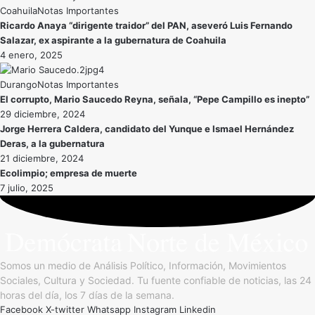
Coahuila
Notas Importantes
Ricardo Anaya “dirigente traidor” del PAN, aseveró Luis Fernando
Salazar, ex aspirante a la gubernatura de Coahuila
4 enero, 2025
Durango
Notas Importantes
El corrupto, Mario Saucedo Reyna, señala, “Pepe Campillo es inepto”
29 diciembre, 2024
Jorge Herrera Caldera, candidato del Yunque e Ismael Hernández
Deras, a la gubernatura
21 diciembre, 2024
Ecolimpio; empresa de muerte
7 julio, 2025
Somos un medio de Análisis Político, Información, Movimientos
Sociales, Cultura y Sociedad. Tu fuente confiable de noticias, las 24
horas del día, los 7 días de la semana.
Facebook
X-twitter
Whatsapp
Instagram
Linkedin