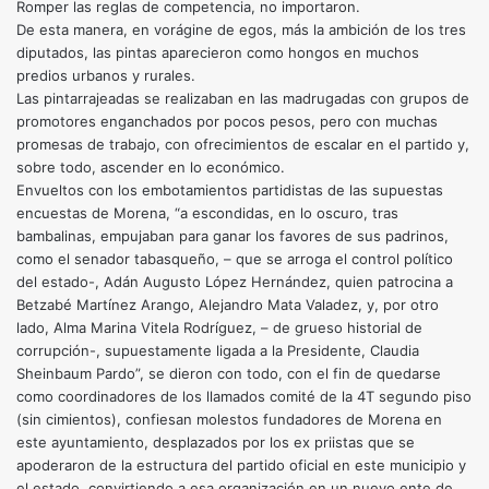
Romper las reglas de competencia, no importaron.
De esta manera, en vorágine de egos, más la ambición de los tres
diputados, las pintas aparecieron como hongos en muchos
predios urbanos y rurales.
Las pintarrajeadas se realizaban en las madrugadas con grupos de
promotores enganchados por pocos pesos, pero con muchas
promesas de trabajo, con ofrecimientos de escalar en el partido y,
sobre todo, ascender en lo económico.
Envueltos con los embotamientos partidistas de las supuestas
encuestas de Morena, “a escondidas, en lo oscuro, tras
bambalinas, empujaban para ganar los favores de sus padrinos,
como el senador tabasqueño, – que se arroga el control político
del estado-, Adán Augusto López Hernández, quien patrocina a
Betzabé Martínez Arango, Alejandro Mata Valadez, y, por otro
lado, Alma Marina Vitela Rodríguez, – de grueso historial de
corrupción-, supuestamente ligada a la Presidente, Claudia
Sheinbaum Pardo”, se dieron con todo, con el fin de quedarse
como coordinadores de los llamados comité de la 4T segundo piso
(sin cimientos), confiesan molestos fundadores de Morena en
este ayuntamiento, desplazados por los ex priistas que se
apoderaron de la estructura del partido oficial en este municipio y
el estado, convirtiendo a esa organización en un nuevo ente de