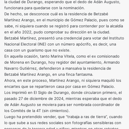
la ciudad de Durango, esperando que el dedo de Adán Augusto,
funcionara para quedarse con la nominación.
De hecho, se desconoce cuál es la residencia de Betzabé
Martínez Arango, en el municipio de Gómez Palacio, pues como se
sabe, ni siquiera cuando se registró para contender por la alcaldía
en el año 2022, pudo comprobar su dirección en la ciudad.
Betzabé Martínez, presentó una credencial para votar del Instituto
Nacional Electoral (INE) con un número apócrifo, es decir, una
casa con un guarismo que no existe.
En aquella ocasión, tanto Marina Vitela, como el ex comisionado
de Morena en Durango, hoy regidor del ayuntamiento, Armando
Navarro Gutiérrez, defendieron a mansalva la residencia de
Betzabé Martínez Arango, en una finca fantasma.
Ahora, en este proceso, Martínez Arango, ni siquiera maquiló los
encartes que se repartieron casa por casa en Gómez Palacio.
Los imprimió en El Siglo de Durango, donde circularon primero, el
pasado 27 de diciembre de 2024, mientras esperaba que el dedo
de Adán Augusto se moviera para ser nombrada coordinador de
los Comités de la 4T (sin cimientos).
Luego ha pretendido vender, que “trabaja a ras de tierra”, cuando
lo que sube a sus redes sociales son fotografías sensibleras con
personas de la tercera edad y niños; mientras en otras retratos,