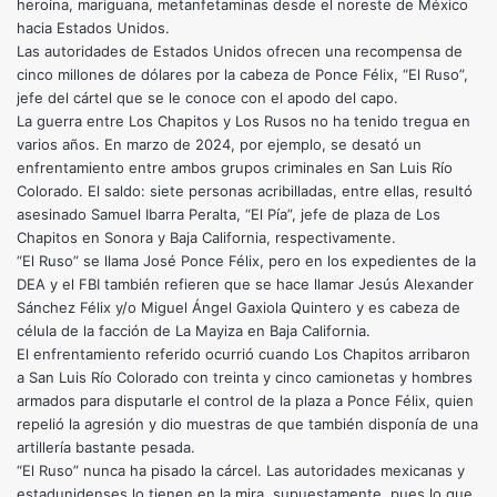
heroína, mariguana, metanfetaminas desde el noreste de México
hacia Estados Unidos.
Las autoridades de Estados Unidos ofrecen una recompensa de
cinco millones de dólares por la cabeza de Ponce Félix, “El Ruso”,
jefe del cártel que se le conoce con el apodo del capo.
La guerra entre Los Chapitos y Los Rusos no ha tenido tregua en
varios años. En marzo de 2024, por ejemplo, se desató un
enfrentamiento entre ambos grupos criminales en San Luis Río
Colorado. El saldo: siete personas acribilladas, entre ellas, resultó
asesinado Samuel Ibarra Peralta, “El Pía”, jefe de plaza de Los
Chapitos en Sonora y Baja California, respectivamente.
“El Ruso” se llama José Ponce Félix, pero en los expedientes de la
DEA y el FBI también refieren que se hace llamar Jesús Alexander
Sánchez Félix y/o Miguel Ángel Gaxiola Quintero y es cabeza de
célula de la facción de La Mayiza en Baja California.
El enfrentamiento referido ocurrió cuando Los Chapitos arribaron
a San Luis Río Colorado con treinta y cinco camionetas y hombres
armados para disputarle el control de la plaza a Ponce Félix, quien
repelió la agresión y dio muestras de que también disponía de una
artillería bastante pesada.
“El Ruso” nunca ha pisado la cárcel. Las autoridades mexicanas y
estadunidenses lo tienen en la mira, supuestamente, pues lo que