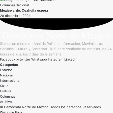
Nacional
México arde, Coahuila espera
28 diciembre, 2024
Somos un medio de Análisis Político, Información, Movimientos
Sociales, Cultura y Sociedad. Tu fuente confiable de noticias, las 24
horas del día, los 7 días de la semana.
Facebook
X-twitter
Whatsapp
Instagram
Linkedin
Categorías
Estados
Nacional
Internacional
Salud
Cultura
Archivo
© Demócrata Norte de México. Todos los derechos Reservados.
Welcome Back!