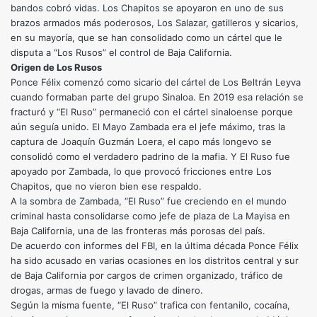
bandos cobró vidas. Los Chapitos se apoyaron en uno de sus
brazos armados más poderosos, Los Salazar, gatilleros y sicarios,
en su mayoría, que se han consolidado como un cártel que le
disputa a “Los Rusos” el control de Baja California.
Origen de Los Rusos
Ponce Félix comenzó como sicario del cártel de Los Beltrán Leyva
cuando formaban parte del grupo Sinaloa. En 2019 esa relación se
fracturó y “El Ruso” permaneció con el cártel sinaloense porque
aún seguía unido. El Mayo Zambada era el jefe máximo, tras la
captura de Joaquín Guzmán Loera, el capo más longevo se
consolidó como el verdadero padrino de la mafia. Y El Ruso fue
apoyado por Zambada, lo que provocó fricciones entre Los
Chapitos, que no vieron bien ese respaldo.
A la sombra de Zambada, “El Ruso” fue creciendo en el mundo
criminal hasta consolidarse como jefe de plaza de La Mayisa en
Baja California, una de las fronteras más porosas del país.
De acuerdo con informes del FBI, en la última década Ponce Félix
ha sido acusado en varias ocasiones en los distritos central y sur
de Baja California por cargos de crimen organizado, tráfico de
drogas, armas de fuego y lavado de dinero.
Según la misma fuente, “El Ruso” trafica con fentanilo, cocaína,