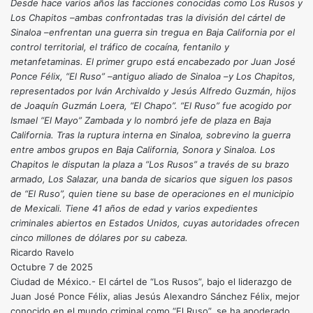
Desde hace varios años las facciones conocidas como Los Rusos y
Los Chapitos –ambas confrontadas tras la división del cártel de
Sinaloa –enfrentan una guerra sin tregua en Baja California por el
control territorial, el tráfico de cocaína, fentanilo y
metanfetaminas. El primer grupo está encabezado por Juan José
Ponce Félix, “El Ruso” –antiguo aliado de Sinaloa –y Los Chapitos,
representados por Iván Archivaldo y Jesús Alfredo Guzmán, hijos
de Joaquín Guzmán Loera, “El Chapo”. “El Ruso” fue acogido por
Ismael “El Mayo” Zambada y lo nombró jefe de plaza en Baja
California. Tras la ruptura interna en Sinaloa, sobrevino la guerra
entre ambos grupos en Baja California, Sonora y Sinaloa. Los
Chapitos le disputan la plaza a “Los Rusos” a través de su brazo
armado, Los Salazar, una banda de sicarios que siguen los pasos
de “El Ruso”, quien tiene su base de operaciones en el municipio
de Mexicali. Tiene 41 años de edad y varios expedientes
criminales abiertos en Estados Unidos, cuyas autoridades ofrecen
cinco millones de dólares por su cabeza.
Ricardo Ravelo
Octubre 7 de 2025
Ciudad de México.- El cártel de “Los Rusos”, bajo el liderazgo de
Juan José Ponce Félix, alias Jesús Alexandro Sánchez Félix, mejor
conocido en el mundo criminal como “El Ruso”, se ha apoderado