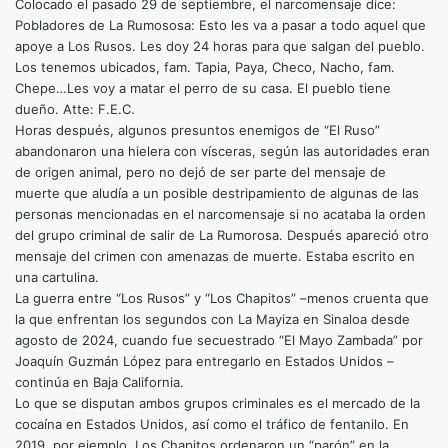
Colocado el pasado 29 de septiembre, el narcomensaje dice:
Pobladores de La Rumososa: Esto les va a pasar a todo aquel que
apoye a Los Rusos. Les doy 24 horas para que salgan del pueblo.
Los tenemos ubicados, fam. Tapia, Paya, Checo, Nacho, fam.
Chepe…Les voy a matar el perro de su casa. El pueblo tiene
dueño. Atte: F.E.C.
Horas después, algunos presuntos enemigos de “El Ruso”
abandonaron una hielera con vísceras, según las autoridades eran
de origen animal, pero no dejó de ser parte del mensaje de
muerte que aludía a un posible destripamiento de algunas de las
personas mencionadas en el narcomensaje si no acataba la orden
del grupo criminal de salir de La Rumorosa. Después apareció otro
mensaje del crimen con amenazas de muerte. Estaba escrito en
una cartulina.
La guerra entre “Los Rusos” y “Los Chapitos” –menos cruenta que
la que enfrentan los segundos con La Mayiza en Sinaloa desde
agosto de 2024, cuando fue secuestrado “El Mayo Zambada” por
Joaquín Guzmán López para entregarlo en Estados Unidos –
continúa en Baja California.
Lo que se disputan ambos grupos criminales es el mercado de la
cocaína en Estados Unidos, así como el tráfico de fentanilo. En
2019, por ejemplo, Los Chapitos ordenaron un “parón” en la