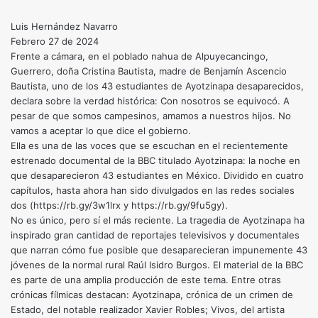
Luis Hernández Navarro
Febrero 27 de 2024
Frente a cámara, en el poblado nahua de Alpuyecancingo,
Guerrero, doña Cristina Bautista, madre de Benjamín Ascencio
Bautista, uno de los 43 estudiantes de Ayotzinapa desaparecidos,
declara sobre la verdad histórica: Con nosotros se equivocó. A
pesar de que somos campesinos, amamos a nuestros hijos. No
vamos a aceptar lo que dice el gobierno.
Ella es una de las voces que se escuchan en el recientemente
estrenado documental de la BBC titulado Ayotzinapa: la noche en
que desaparecieron 43 estudiantes en México. Dividido en cuatro
capítulos, hasta ahora han sido divulgados en las redes sociales
dos (https://rb.gy/3w1lrx y https://rb.gy/9fu5gy).
No es único, pero sí el más reciente. La tragedia de Ayotzinapa ha
inspirado gran cantidad de reportajes televisivos y documentales
que narran cómo fue posible que desaparecieran impunemente 43
jóvenes de la normal rural Raúl Isidro Burgos. El material de la BBC
es parte de una amplia producción de este tema. Entre otras
crónicas fílmicas destacan: Ayotzinapa, crónica de un crimen de
Estado, del notable realizador Xavier Robles; Vivos, del artista