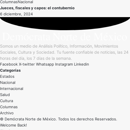
Nacional
Jueces, fiscales y capos: el contubernio
6 diciembre, 2024
Somos un medio de Análisis Político, Información, Movimientos
Sociales, Cultura y Sociedad. Tu fuente confiable de noticias, las 24
horas del día, los 7 días de la semana.
Facebook
X-twitter
Whatsapp
Instagram
Linkedin
Categorías
Estados
Nacional
Internacional
Salud
Cultura
Archivo
© Demócrata Norte de México. Todos los derechos Reservados.
Welcome Back!