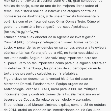
México se entrevista al escritor John Gibler, gran conocedor del
México de abajo, autor de uno de los mejores libros sobre el
tema, Una historia oral de la infamia: Los ataques contra los
normalistas de Ayotzinapa, y de una entrevista fundamental y
polémica con el ex fiscal del caso Omar Gómez Trejo: Cómo el
gobierno dinamitó la investigación del caso Ayotzinapa
(https://rb.gy/bhfwjw).
También habla el ex director de la Agencia de Investigación
Criminal (AIC), prófugo y refugiado en Israel, Tomás Zerón de
Lucio. A pesar de las evidencias en su contra, alega a la televisora
pública británica: Yo era jefe de la AIC, no tenía necesidad de
torturar a nadie. Según él: Me volví muy importante para ser
culpable. Pero no tan importante como para que alguien saliera en
mi defensa. Sin embargo, las pruebas de su participación en la
tortura de presuntos culpables son irrefutables.
Figura clave en desmontar la verdad histórica del caso es
Mercedes Doretti. Fundadora del Equipo Argentino de
Antropología Forense (EAAF), narra para la BBC las múltiples
inconsistencias y contradicciones de la fiscalía mexicana en el
basurero de Cocula. Su relato es demoledor y aterrador.
El periodista José Manuel Jiménez explica, cómo el 28 de octubre
de 2014, grabó un video en las inmediaciones del río San Juan,