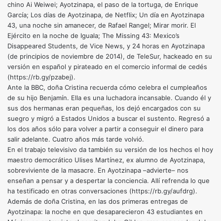
chino Ai Weiwei; Ayotzinapa, el paso de la tortuga, de Enrique
García; Los días de Ayotzinapa, de Netflix; Un día en Ayotzinapa
43, una noche sin amanecer, de Rafael Rangel; Mirar morir. El
Ejército en la noche de Iguala; The Missing 43: Mexico’s
Disappeared Students, de Vice News, y 24 horas en Ayotzinapa
(de principios de noviembre de 2014), de TeleSur, hackeado en su
versión en español y pirateado en el comercio informal de cedés
(https://rb.gy/pzabej).
Ante la BBC, doña Cristina recuerda cómo celebra el cumpleaños
de su hijo Benjamín. Ella es una luchadora incansable. Cuando él y
sus dos hermanas eran pequeñas, los dejó encargados con su
suegro y migró a Estados Unidos a buscar el sustento. Regresó a
los dos años sólo para volver a partir a conseguir el dinero para
salir adelante. Cuatro años más tarde volvió.
En el trabajo televisivo da también su versión de los hechos el hoy
maestro democrático Ulises Martínez, ex alumno de Ayotzinapa,
sobreviviente de la masacre. En Ayotzinapa –advierte– nos
enseñan a pensar y a despertar la conciencia. Allí refrenda lo que
ha testificado en otras conversaciones (https://rb.gy/aufdrg).
Además de doña Cristina, en las dos primeras entregas de
Ayotzinapa: la noche en que desaparecieron 43 estudiantes en