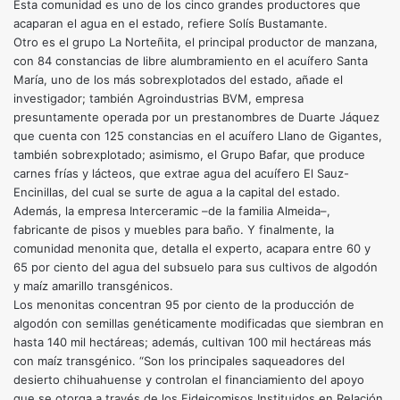
Esta comunidad es uno de los cinco grandes productores que
acaparan el agua en el estado, refiere Solís Bustamante.
Otro es el grupo La Norteñita, el principal productor de manzana,
con 84 constancias de libre alumbramiento en el acuífero Santa
María, uno de los más sobrexplotados del estado, añade el
investigador; también Agroindustrias BVM, empresa
presuntamente operada por un prestanombres de Duarte Jáquez
que cuenta con 125 constancias en el acuífero Llano de Gigantes,
también sobrexplotado; asimismo, el Grupo Bafar, que produce
carnes frías y lácteos, que extrae agua del acuífero El Sauz-
Encinillas, del cual se surte de agua a la capital del estado.
Además, la empresa Interceramic –de la familia Almeida–,
fabricante de pisos y muebles para baño. Y finalmente, la
comunidad menonita que, detalla el experto, acapara entre 60 y
65 por ciento del agua del subsuelo para sus cultivos de algodón
y maíz amarillo transgénicos.
Los menonitas concentran 95 por ciento de la producción de
algodón con semillas genéticamente modificadas que siembran en
hasta 140 mil hectáreas; además, cultivan 100 mil hectáreas más
con maíz transgénico. “Son los principales saqueadores del
desierto chihuahuense y controlan el financiamiento del apoyo
que se otorga a través de los Fideicomisos Instituidos en Relación