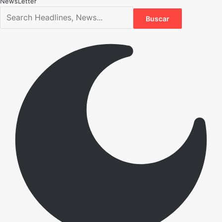
NewsLetter