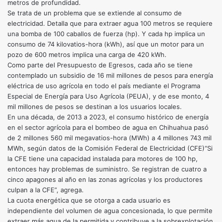
metros de profundidad.
Se trata de un problema que se extiende al consumo de
electricidad. Detalla que para extraer agua 100 metros se requiere
una bomba de 100 caballos de fuerza (hp). Y cada hp implica un
consumo de 74 kilovatios-hora (kWh), así que un motor para un
pozo de 600 metros implica una carga de 420 kWh.
Como parte del Presupuesto de Egresos, cada año se tiene
contemplado un subsidio de 16 mil millones de pesos para energía
eléctrica de uso agrícola en todo el país mediante el Programa
Especial de Energía para Uso Agrícola (PEUA), y de ese monto, 4
mil millones de pesos se destinan a los usuarios locales.
En una década, de 2013 a 2023, el consumo histórico de energía
en el sector agrícola para el bombeo de agua en Chihuahua pasó
de 2 millones 560 mil megavatios-hora (MWh) a 4 millones 743 mil
MWh, según datos de la Comisión Federal de Electricidad (CFE)“Si
la CFE tiene una capacidad instalada para motores de 100 hp,
entonces hay problemas de suministro. Se registran de cuatro a
cinco apagones al año en las zonas agrícolas y los productores
culpan a la CFE”, agrega.
La cuota energética que se otorga a cada usuario es
independiente del volumen de agua concesionada, lo que permite
extraer más agua de la permitida y contribuye a la sobrexplotación