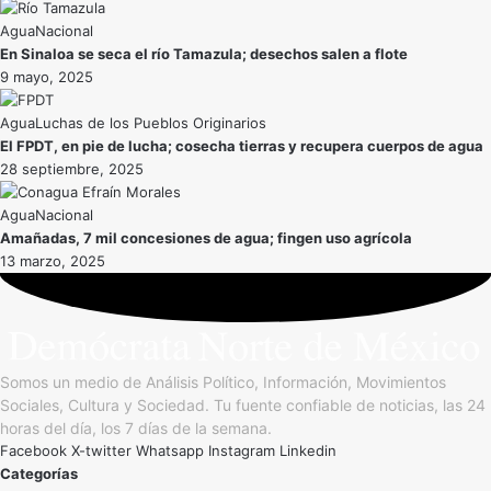
Agua
Nacional
En Sinaloa se seca el río Tamazula; desechos salen a flote
9 mayo, 2025
Agua
Luchas de los Pueblos Originarios
El FPDT, en pie de lucha; cosecha tierras y recupera cuerpos de agua
28 septiembre, 2025
Agua
Nacional
Amañadas, 7 mil concesiones de agua; fingen uso agrícola
13 marzo, 2025
Somos un medio de Análisis Político, Información, Movimientos
Sociales, Cultura y Sociedad. Tu fuente confiable de noticias, las 24
horas del día, los 7 días de la semana.
Facebook
X-twitter
Whatsapp
Instagram
Linkedin
Categorías