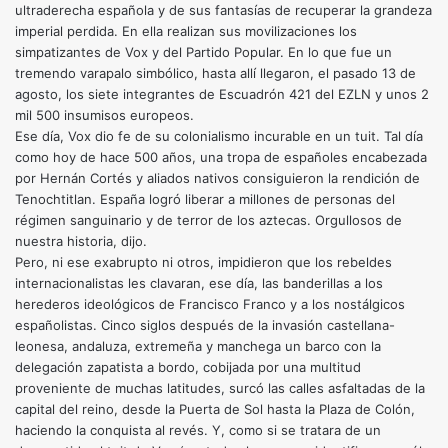
ultraderecha española y de sus fantasías de recuperar la grandeza
imperial perdida. En ella realizan sus movilizaciones los
simpatizantes de Vox y del Partido Popular. En lo que fue un
tremendo varapalo simbólico, hasta allí llegaron, el pasado 13 de
agosto, los siete integrantes de Escuadrón 421 del EZLN y unos 2
mil 500 insumisos europeos.
Ese día, Vox dio fe de su colonialismo incurable en un tuit. Tal día
como hoy de hace 500 años, una tropa de españoles encabezada
por Hernán Cortés y aliados nativos consiguieron la rendición de
Tenochtitlan. España logró liberar a millones de personas del
régimen sanguinario y de terror de los aztecas. Orgullosos de
nuestra historia, dijo.
Pero, ni ese exabrupto ni otros, impidieron que los rebeldes
internacionalistas les clavaran, ese día, las banderillas a los
herederos ideológicos de Francisco Franco y a los nostálgicos
españolistas. Cinco siglos después de la invasión castellana-
leonesa, andaluza, extremeña y manchega un barco con la
delegación zapatista a bordo, cobijada por una multitud
proveniente de muchas latitudes, surcó las calles asfaltadas de la
capital del reino, desde la Puerta de Sol hasta la Plaza de Colón,
haciendo la conquista al revés. Y, como si se tratara de un