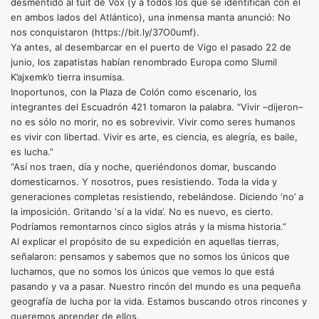
desmentido al tuit de Vox (y a todos los que se identifican con él
en ambos lados del Atlántico), una inmensa manta anunció: No
nos conquistaron (https://bit.ly/37O0umf).
Ya antes, al desembarcar en el puerto de Vigo el pasado 22 de
junio, los zapatistas habían renombrado Europa como Slumil
K’ajxemk’o tierra insumisa.
Inoportunos, con la Plaza de Colón como escenario, los
integrantes del Escuadrón 421 tomaron la palabra. “Vivir –dijeron–
no es sólo no morir, no es sobrevivir. Vivir como seres humanos
es vivir con libertad. Vivir es arte, es ciencia, es alegría, es baile,
es lucha.”
“Así nos traen, día y noche, queriéndonos domar, buscando
domesticarnos. Y nosotros, pues resistiendo. Toda la vida y
generaciones completas resistiendo, rebelándose. Diciendo ‘no’ a
la imposición. Gritando ‘sí a la vida’. No es nuevo, es cierto.
Podríamos remontarnos cinco siglos atrás y la misma historia.”
Al explicar el propósito de su expedición en aquellas tierras,
señalaron: pensamos y sabemos que no somos los únicos que
luchamos, que no somos los únicos que vemos lo que está
pasando y va a pasar. Nuestro rincón del mundo es una pequeña
geografía de lucha por la vida. Estamos buscando otros rincones y
queremos aprender de ellos.