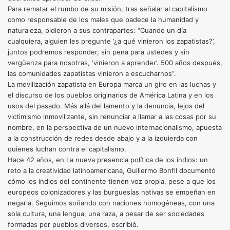
Para rematar el rumbo de su misión, tras señalar al capitalismo
como responsable de los males que padece la humanidad y
naturaleza, pidieron a sus contrapartes: “Cuando un día
cualquiera, alguien les pregunte ‘¿a qué vinieron los zapatistas?’,
juntos podremos responder, sin pena para ustedes y sin
vergüenza para nosotras, ‘vinieron a aprender’. 500 años después,
las comunidades zapatistas vinieron a escucharnos”.
La movilización zapatista en Europa marca un giro en las luchas y
el discurso de los pueblos originarios de América Latina y en los
usos del pasado. Más allá del lamento y la denuncia, lejos del
victimismo inmovilizante, sin renunciar a llamar a las cosas por su
nombre, en la perspectiva de un nuevo internacionalismo, apuesta
a la construcción de redes desde abajo y a la izquierda con
quienes luchan contra el capitalismo.
Hace 42 años, en La nueva presencia política de los indios: un
reto a la creatividad latinoamericana, Guillermo Bonfil documentó
cómo los indios del continente tienen voz propia, pese a que los
europeos colonizadores y las burguesías nativas se empeñan en
negarla. Seguimos soñando con naciones homogéneas, con una
sola cultura, una lengua, una raza, a pesar de ser sociedades
formadas por pueblos diversos, escribió.