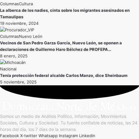
Cultura
La alberca de los nadies, cinta sobre los migrantes asesinados en
Tamaulipas
19 noviembre, 2024
Nuevo León
Vecinos de San Pedro Garza García, Nuevo León, se oponen a
declaraciones de Guillermo Haro Bélchez de PROFEPA…
8 enero, 2025
Nacional
Tenía protección federal alcalde Carlos Manzo, dice Sheinbaum
5 noviembre, 2025
Somos un medio de Análisis Político, Información, Movimientos
Sociales, Cultura y Sociedad. Tu fuente confiable de noticias, las 24
horas del día, los 7 días de la semana.
Facebook
X-twitter
Whatsapp
Instagram
Linkedin