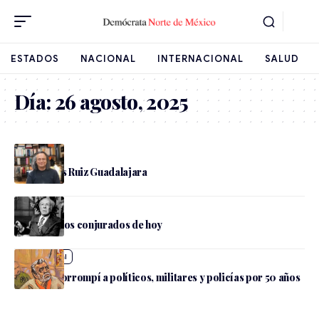
ESTADOS
NACIONAL
INTERNACIONAL
SALUD
Día:
26 agosto, 2025
Juan Carlos Ruiz Guadalajara
Cultura
Borges y Los conjurados de hoy
Internacional
El Mayo: corrompí a políticos, militares y policías por 50 años