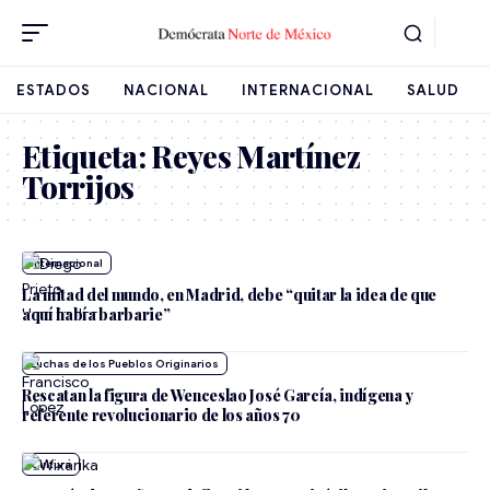
ESTADOS
NACIONAL
INTERNACIONAL
SALUD
Etiqueta:
Reyes Martínez
Torrijos
Internacional
La mitad del mundo, en Madrid, debe “quitar la idea de que
aquí había barbarie”
Luchas de los Pueblos Originarios
Rescatan la figura de Wenceslao José García, indígena y
referente revolucionario de los años 70
Cultura