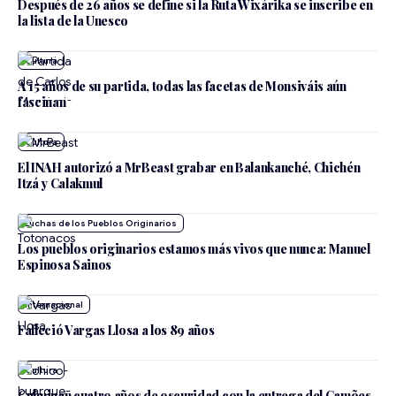
Después de 26 años se define si la Ruta Wixárika se inscribe en
la lista de la Unesco
Cultura
A 15 años de su partida, todas las facetas de Monsiváis aún
fascinan
Cultura
El INAH autorizó a MrBeast grabar en Balankanché, Chichén
Itzá y Calakmul
Luchas de los Pueblos Originarios
Los pueblos originarios estamos más vivos que nunca: Manuel
Espinosa Sainos
Internacional
Falleció Vargas Llosa a los 89 años
Cultura
Culminan cuatro años de oscuridad con la entrega del Camões