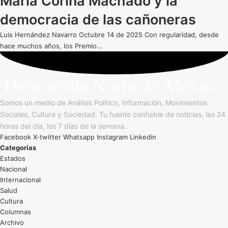
María Corina Machado y la
democracia de las cañoneras
Luis Hernández Navarro Octubre 14 de 2025 Con regularidad, desde
hace muchos años, los Premio…
Somos un medio de Análisis Político, Información, Movimientos
Sociales, Cultura y Sociedad. Tu fuente confiable de noticias, las 24
horas del día, los 7 días de la semana.
Facebook
X-twitter
Whatsapp
Instagram
Linkedin
Categorías
Estados
Nacional
Internacional
Salud
Cultura
Archivo