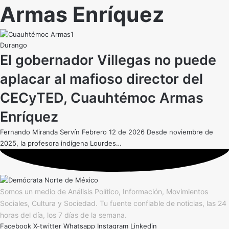
Armas Enríquez
Durango
El gobernador Villegas no puede
aplacar al mafioso director del
CECyTED, Cuauhtémoc Armas
Enríquez
Fernando Miranda Servín Febrero 12 de 2026 Desde noviembre de
2025, la profesora indígena Lourdes…
Somos un medio de Análisis Político, Información, Movimientos
Sociales, Cultura y Sociedad. Tu fuente confiable de noticias, las 24
horas del día, los 7 días de la semana.
Facebook
X-twitter
Whatsapp
Instagram
Linkedin